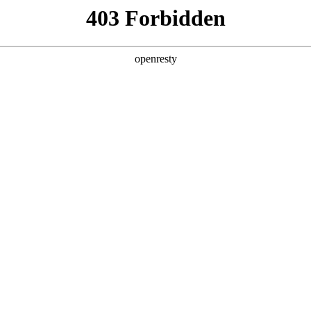
产品及服务
行业解决方案
合作伙伴
投资者关系
化：看联盟伙伴如何携手破局
2025 / 04 / 14
师每天都要面对一个令人头疼的难题：上万份纸质档案分散存放，但
，有时甚至要花费一整天时间才能翻阅到需要的资料。这种低效的管理方